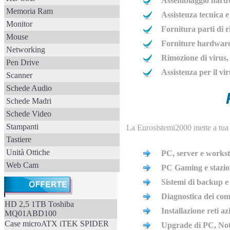
Assemblaggio hardw
Memoria Ram
Assistenza tecnica 
Monitor
Fornitura parti di 
Mouse
Forniture hardware 
Networking
Rimozione di virus,
Pen Drive
Assistenza per il vi
Scanner
Schede Audio
Schede Madri
Schede Video
Stampanti
La Eurosistemi2000 mette a tua di
Tastiere
Unità Ottiche
PC, server e workst
Web Cam
PC Gaming e stazion
Sistemi di backup e 
Diagnostica dei com
HD 2,5 1TB Toshiba
Installazione reti a
MQ01ABD100
Case microATX iTEK SPIDER
Upgrade di PC, Not