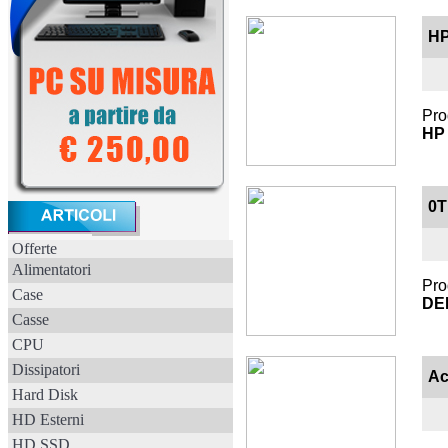
HP
Pro
HP
0T
Offerte
Alimentatori
Pro
Case
DE
Casse
CPU
Dissipatori
Ac
Hard Disk
HD Esterni
HD SSD