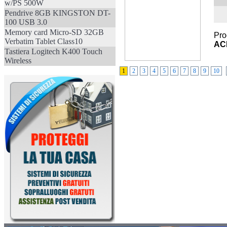
w/PS 500W
Pendrive 8GB KINGSTON DT-
100 USB 3.0
Memory card Micro-SD 32GB
Pro
Verbatim Tablet Class10
AC
Tastiera Logitech K400 Touch
Wireless
1
2
3
4
5
6
7
8
9
10