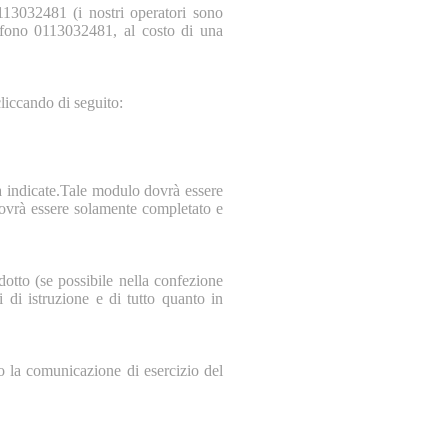
113032481 (i nostri operatori sono
lefono 0113032481, al costo di una
liccando di seguito:
 indicate.Tale modulo dovrà essere
ovrà essere solamente completato e
dotto (se possibile nella confezione
di istruzione e di tutto quanto in
to la comunicazione di esercizio del