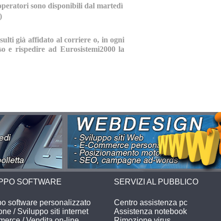
operatori sono disponibili dal martedì
)
lti già affidato al corriere o, in ogni
esso e rispedire ad Eurosistemi2000 la
UPPO SOFTWARE
SERVIZI AL PUBBLICO
po software personalizzato
Centro assistenza pc
ne / Sviluppo siti internet
Assistenza notebook
erce / Vendita on-line
Rimozione virus