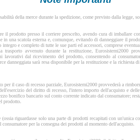
nsabilità della merce durante la spedizione, come previsto dalla legge, s
are il prodotto presso il corriere prescelto, avendo cura di imballare c
e in una scatola esterna e, comunque, evitando di danneggiare il prodott
to integro e completo di tutte le sue parti ed accessori, comprese eventual
a trasporto avvenuto durante la restituzione, Eurosistemi2000 pr
i lavorativi dal ricevimento del prodotto, consentendo al consumator
merce danneggiata sarà resa disponibile per la restituzione e la richiest
to per il caso di recesso parziale, Eurosistemi2000 provvederà a rimbor
l'esercizio del diritto di recesso, l'intero importo dell'acquisto e dell
zzo bonifico bancario sul conto corrente indicato dal consumatore; resta
el prodotto.
e (ossia riguardasse solo una parte di prodotti recapitati con un'unica c
al consumatore per la consegna dei prodotti al momento dell'acquisto.