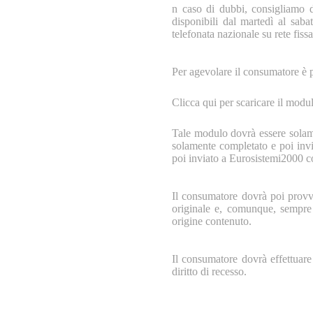
n caso di dubbi, consigliamo d
disponibili dal martedì al sab
telefonata nazionale su rete fissa
Per agevolare il consumatore è p
Clicca qui per scaricare il modul
Tale modulo dovrà essere solam
solamente completato e poi inv
poi inviato a Eurosistemi2000 co
Il consumatore dovrà poi provve
originale e, comunque, sempre 
origine contenuto.
Il consumatore dovrà effettuare 
diritto di recesso.