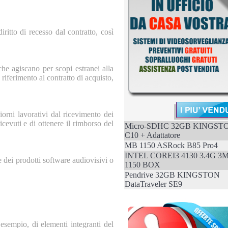
iritto di recesso dal contratto, così
 che agiscano per scopi estranei alla
 riferimento al contratto di acquisto,
iorni lavorativi dal ricevimento dei
 ricevuti e di ottenere il rimborso del
Micro-SDHC 32GB KINGST
C10 + Adattatore
MB 1150 ASRock B85 Pro4
INTEL COREI3 4130 3.4G 3
ne dei prodotti software audiovisivi o
1150 BOX
Pendrive 32GB KINGSTON
DataTraveler SE9
d esempio, di elementi integranti del