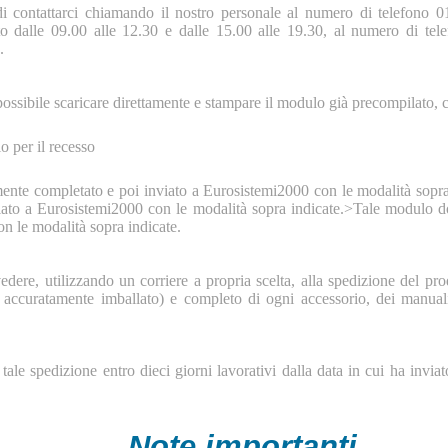
i contattarci chiamando il nostro personale al numero di telefono 0
ato dalle 09.00 alle 12.30 e dalle 15.00 alle 19.30, al numero di te
.
ossibile scaricare direttamente e stampare il modulo già precompilato, c
o per il recesso
ente completato e poi inviato a Eurosistemi2000 con le modalità sopra
iato a Eurosistemi2000 con le modalità sopra indicate.>Tale modulo d
n le modalità sopra indicate.
dere, utilizzando un corriere a propria scelta, alla spedizione del pro
accuratamente imballato) e completo di ogni accessorio, dei manuali 
tale spedizione entro dieci giorni lavorativi dalla data in cui ha invia
Note importanti