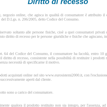
Diritto di recesso
, negozio online, che agisca in qualità di consumatore è attribuito il d
67 del D.Lgs. n. 206/2005, detto Codice del Consumo.
riservato soltanto alle persone fisiche, cioè a quei consumatori privati
to diritto di recesso per le persone giuridiche e fisiche che agiscano, in
l'art. 64 del Codice del Consumo, il consumatore ha facoltà, entro 10 g
 il diritto di recesso, consistente nella possibilità di restituire i prodotti
senza necessità di specificarne il motivo.
 prodotti acquistati online nel sito www.eurosistemi2000.it, con l'esclusio
e successivamente aperti dal cliente.
dotto sono a carico del consumatore.
almente qualora il prodotto restituito non sia integro, per l'assenza, a