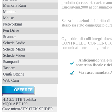
prodotto (accessori, cavi, manu
Memoria Ram
Eurosistemi2000 al consumatore
Monitor
Mouse
Senza limitazioni del diritto di
Networking
stesso sia stato danneggiato dura
Pen Drive
Scanner
Ogni ritiro di colli integri
Schede Audio
CONTROLLO CONTENUTO" sull'a
comunicata entro otto giorni con
Schede Madri
Schede Video
Anticipando via e-ma
Stampanti
scontrino fiscale e d
Tastiere
Via raccomandata A/
Unità Ottiche
Web Cam
HD 2,5 1TB Toshiba
MQ01ABD100
Case microATX iTEK SPIDER