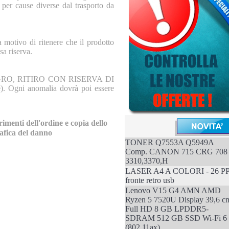
 per cause diverse dal trasporto da
a motivo di ritenere che il prodotto
sa riserva.
O INTEGRO, RITIRO CON RISERVA DI
 Ogni anomalia dovrà poi essere
rimenti dell'ordine e copia dello
rafica del danno
TONER Q7553A Q5949A
Comp. CANON 715 CRG 708
3310,3370,H
LASER A4 A COLORI - 26 P
fronte retro usb
Lenovo V15 G4 AMN AMD
Ryzen 5 7520U Display 39,6 c
Full HD 8 GB LPDDR5-
SDRAM 512 GB SSD Wi-Fi 6
(802.11ax)