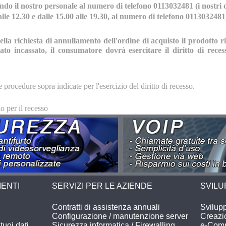
ndo il nostro personale al numero di telefono 0113032481 (i nostri 
alle 12.30 e dalle 15.00 alle 19.30, al numero di telefono 0113032481
la richiesta di annullamento dell'ordine di acquisto il prodotto risu
tato incassato, il consumatore dovrà esercitare il diritto di rec
e procedure sopra indicate per l'esercizio del diritto di recesso.
o per il recesso
IENTI
SERVIZI PER LE AZIENDE
SVIL
Contratti di assistenza annuali
Svilup
Configurazione / manutenzione server
Creazio
tuoi dati
Sicurezza informatica / Firewalling
e-Comm