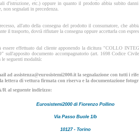
ali d'istruzione, etc.) oppure in quanto il prodotto abbia subito danni
, non segnalati in precedenza.
 recesso, all'atto della consegna del prodotto il consumatore, che abbi
nte il trasporto, dovrà rifiutare la consegna oppure accettarla con espres
 dovrà essere effettuato dal cliente apponendo la dicitura "COLL
pposito documento accompagnatorio (art. 1698 Codice Civile).
 le seguenti modalità:
il ad assistenza@eurosistemi2000.it la segnalazione con tutti i rife
ella lettera di vettura firmata con riserva e la documentazione fotog
R al seguente indirizzo:
Eurosistemi2000 di Fiorenzo Pollino
Via Passo Buole 1/b
10127 - Torino