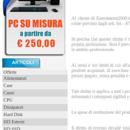
Al cliente di Eurosistemi2000.it
come previsto dagli artt. 64 – 
Si precisa che questo diritto è 
propria professione. Non è previs
in ambito professionale.
Ai sensi e nei limiti di cui al
prodotti acquistati, di esercitare
Offerte
prezzo pagato, senza penalità e 
Alimentatori
Case
Tale diritto si applica a tutti i
Casse
informatici consegnati sigillati 
CPU
Dissipatori
Le spese di restituzione del pro
Hard Disk
HD Esterni
Il diritto di recesso decade tot
HD SSD