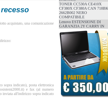
TONER CC530A CE410X
i recesso
CF380X CF380A CAN 718B
2662B002 NERO
COMPATIBILE
Lenovo ESTENSIONE DI
rodotto acquistato, una comunicazione
GARANZIA 2Y CARRY IN
dirizzo:
 sopra indicato), posta elettronica
rosistemi2000.it) e fax (al numero
nviata all'indirizzo sopra indicato