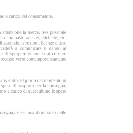
ono a carico del consumatore.
on attenzione la merce, ove possibile
o con nastri adesivi, etichette, etc.
i garanzie, istruzioni, licenze d'uso,
ovvederà a comunicare il danno al
e di sporgere denuncia al corriere
a di recesso verrà contemporaneamente
sare, entro 30 giorni dal momento in
e spese di trasporto per la consegna,
no a carico di quest'ultimo le spese
onsegna), è escluso il rimborso delle