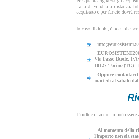
Per quanto riguarda gli acquisti
tratta di vendita a distanza. I
acquistato e per far ciò dovrà re
In caso di dubbi, è possibile scri
info@eurosistemi200
EUROSISTEMI2000 
Via Passo Buole, 1/A
10127-Torino (TO) - 
Oppure contattarci 
martedì al sabato dall
Ri
L'ordine di acquisto può essere 
Al momento della ric
l'importo non sia stat