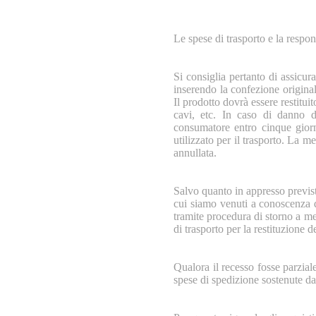
Le spese di trasporto e la respo
Si consiglia pertanto di assicur
inserendo la confezione original
Il prodotto dovrà essere restitui
cavi, etc. In caso di danno d
consumatore entro cinque giorn
utilizzato per il trasporto. La 
annullata.
Salvo quanto in appresso previs
cui siamo venuti a conoscenza del
tramite procedura di storno a me
di trasporto per la restituzione d
Qualora il recesso fosse parzial
spese di spedizione sostenute d