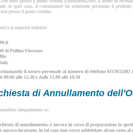
 con ritiro presso il punto vendita Eurosistemi2000, il diritto di reces
nfatti, in quel caso, il consumatore ha solamente prenotato il prodott
carsi presso il punto vendita.
verci ai seguenti indirizzi:
0.it
di Pollino Fiorenzo
/Bis
Italy
chiamando il nostro personale al numero di telefono 0113032481 (i 
e 09.00 alle 12.30 e dalle 15.00 alle 19.30
chiesta di Annullamento dell'O
annullato integralmente se:
hiesta di annullamento, è ancora in corso di preparazione la spediz
o ancora incassato; in tal caso non verrà addebitato alcun costo al 