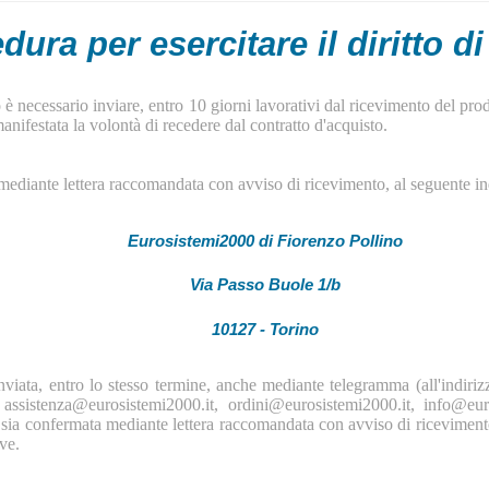
dura per esercitare il diritto d
sso è necessario inviare, entro 10 giorni lavorativi dal ricevimento del p
nifestata la volontà di recedere dal contratto d'acquisto.
mediante lettera raccomandata con avviso di ricevimento, al seguente in
Eurosistemi2000 di Fiorenzo Pollino
Via Passo Buole 1/b
10127 - Torino
iata, entro lo stesso termine, anche mediante telegramma (all'indirizzo
 assistenza@eurosistemi2000.it, ordini@eurosistemi2000.it, info@eu
ia confermata mediante lettera raccomandata con avviso di ricevimento i
ve.