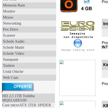
Pro
Memoria Ram
Monitor
Mouse
Networking
In
Pen Drive
Scanner
Schede Audio
Pro
IN
Schede Madri
Schede Video
Stampanti
Ki
Tastiere
Unità Ottiche
Web Cam
Pro
HD 2,5 1TB Toshiba
MQ01ABD100
Case microATX iTEK SPIDER
KI