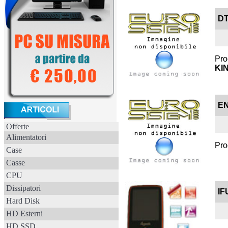
DT
Pro
KI
EN
Offerte
Alimentatori
Pro
Case
Casse
CPU
Dissipatori
IF
Hard Disk
HD Esterni
HD SSD