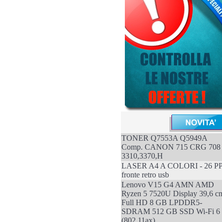
TONER Q7553A Q5949A
Comp. CANON 715 CRG 708
3310,3370,H
LASER A4 A COLORI - 26 P
fronte retro usb
Lenovo V15 G4 AMN AMD
Ryzen 5 7520U Display 39,6 c
Full HD 8 GB LPDDR5-
SDRAM 512 GB SSD Wi-Fi 6
(802.11ax)