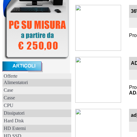
36
Pro
AD
Offerte
Alimentatori
Pro
Case
AD
Casse
CPU
Dissipatori
ad
Hard Disk
HD Esterni
HD SSD