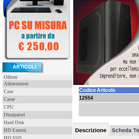
Offerte
Alimentatori
Codice Articolo
Case
12554
Casse
CPU
Dissipatori
Hard Disk
Descrizione
Scheda Te
HD Esterni
HD SSD