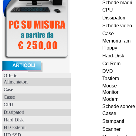
Schede madri
CPU
Dissipatori
Schede video
Case
Memoria ram
Floppy
Hard-Disk
Cd-Rom
DVD
Offerte
Tastiera
Alimentatori
Mouse
Case
Monitor
Casse
Modem
CPU
Schede sonore
Dissipatori
Casse
Hard Disk
Stampanti
HD Esterni
Scanner
HD SSD