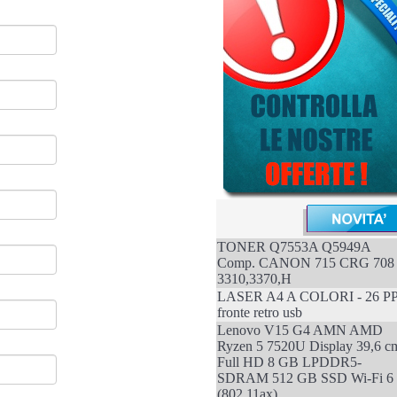
TONER Q7553A Q5949A
Comp. CANON 715 CRG 708
3310,3370,H
LASER A4 A COLORI - 26 P
fronte retro usb
Lenovo V15 G4 AMN AMD
Ryzen 5 7520U Display 39,6 c
Full HD 8 GB LPDDR5-
SDRAM 512 GB SSD Wi-Fi 6
(802.11ax)