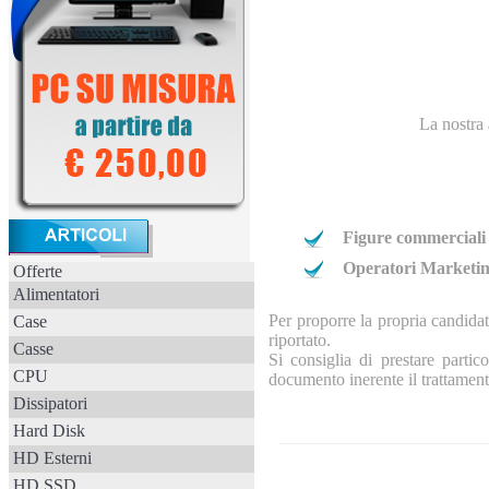
La nostra 
Figure commerciali
Operatori Marketi
Offerte
Alimentatori
Per proporre la propria candidat
Case
riportato.
Casse
Si consiglia di prestare partic
CPU
documento inerente il trattament
Dissipatori
Hard Disk
HD Esterni
HD SSD