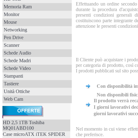
Effettuando un ordine secondo le
Memoria Ram
durante la procedura d'acquisto
Monitor
presenti condizioni generali 
costituiscono parte integrante d
Mouse
attenzione le presenti condizion
Networking
Pen Drive
Scanner
Schede Audio
Il Cliente può acquistare i prodot
Schede Madri
per categoria di prodotto, così c
Schede Video
I prodotti pubblicati sul sito po
Stampanti
Tastiere
Con disponibilità i
Unità Ottiche
Non disponibili fisi
Web Cam
Il prodotto verrà reca
I giorni lavorativi de
giorni lavorativi succ
HD 2,5 1TB Toshiba
MQ01ABD100
Nel momento in cui viene effettu
Case microATX iTEK SPIDER
che preferisce.