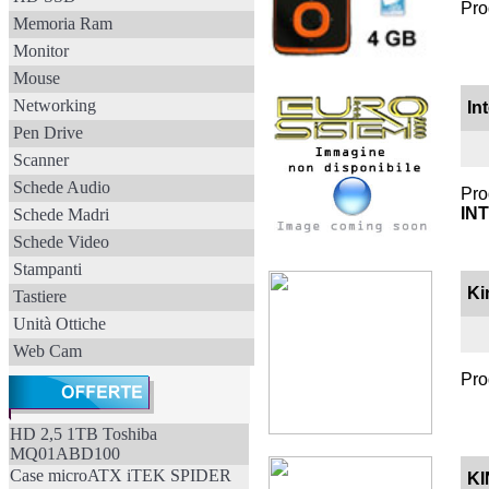
Pro
Memoria Ram
Monitor
Mouse
Networking
In
Pen Drive
Scanner
Schede Audio
Pro
IN
Schede Madri
Schede Video
Stampanti
Ki
Tastiere
Unità Ottiche
Web Cam
Pro
HD 2,5 1TB Toshiba
MQ01ABD100
Case microATX iTEK SPIDER
KI