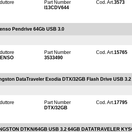
duttore
Part Number
Cod. Art.
3573
I13CDV644
tenso Pendrive 64Gb USB 3.0
duttore
Part Number
Cod. Art.
15765
TENSO
3533490
ngston DataTraveler Exodia DTX/32GB Flash Drive USB 3.2
duttore
Part Number
Cod. Art.
17795
DTX/32GB
NGSTON DTKN/64GB USB 3.2 64GB DATATRAVELER KY