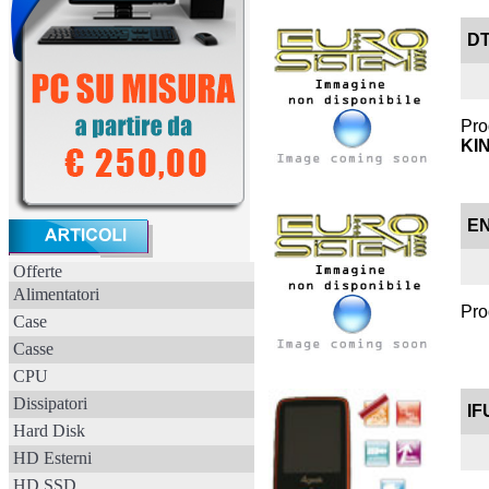
DT
Pro
KI
EN
Offerte
Alimentatori
Pro
Case
Casse
CPU
Dissipatori
IF
Hard Disk
HD Esterni
HD SSD