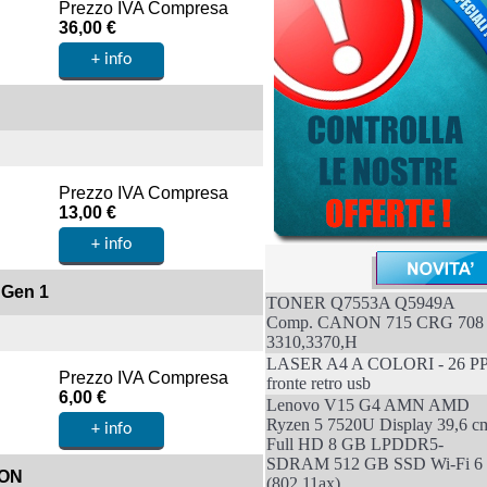
Prezzo IVA Compresa
36,00 €
Prezzo IVA Compresa
13,00 €
 Gen 1
TONER Q7553A Q5949A
Comp. CANON 715 CRG 708
3310,3370,H
LASER A4 A COLORI - 26 P
Prezzo IVA Compresa
fronte retro usb
6,00 €
Lenovo V15 G4 AMN AMD
Ryzen 5 7520U Display 39,6 c
Full HD 8 GB LPDDR5-
SDRAM 512 GB SSD Wi-Fi 6
SON
(802.11ax)