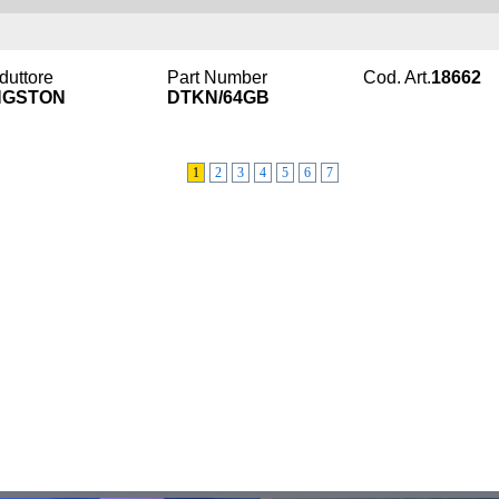
duttore
Part Number
Cod. Art.
18662
NGSTON
DTKN/64GB
1
2
3
4
5
6
7